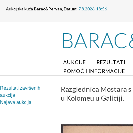
Aukcijska kuća
Barac&Pervan
, Datum:
7.8.2026. 18:56
BARAC
AUKCIJE
REZULTATI
POMOĆ I INFORMACIJE
Razglednica Mostara s
Rezultati završenih
aukcija
u Kolomeu u Galiciji.
Najava aukcija