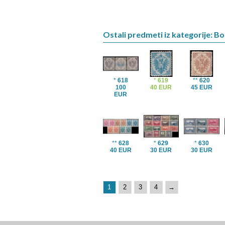
Ostali predmeti iz kategorije: B
*
618
*
619
**
620
100
40 EUR
45 EUR
EUR
**
628
*
629
*
630
40 EUR
30 EUR
30 EUR
1
2
3
4
→