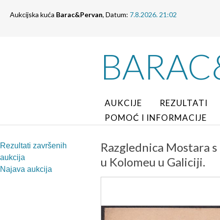
Aukcijska kuća
Barac&Pervan
, Datum:
7.8.2026. 21:02
BARAC
AUKCIJE
REZULTATI
POMOĆ I INFORMACIJE
Razglednica Mostara s
Rezultati završenih
aukcija
u Kolomeu u Galiciji.
Najava aukcija