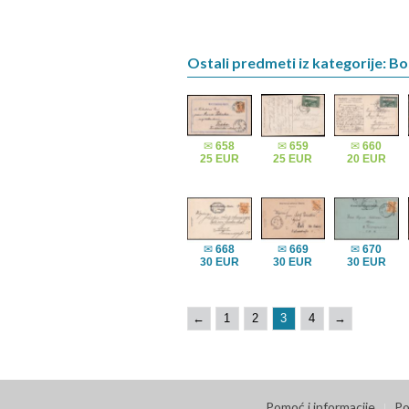
Ostali predmeti iz kategorije: B
✉
658
✉
659
✉
660
25 EUR
25 EUR
20 EUR
✉
668
✉
669
✉
670
30 EUR
30 EUR
30 EUR
←
1
2
3
4
→
Pomoć i informacije
Po