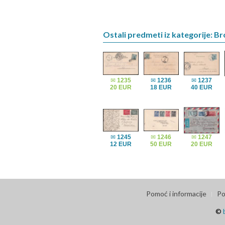
Ostali predmeti iz kategorije: B
✉
1235
✉
1236
✉
1237
20 EUR
18 EUR
40 EUR
✉
1245
✉
1246
✉
1247
12 EUR
50 EUR
20 EUR
Pomoć i informacije
Po
©