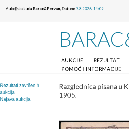
Aukcijska kuća
Barac&Pervan
, Datum:
7.8.2026. 14:09
BARAC
AUKCIJE
REZULTATI
POMOĆ I INFORMACIJE
Razglednica pisana u 
Rezultati završenih
aukcija
1905.
Najava aukcija