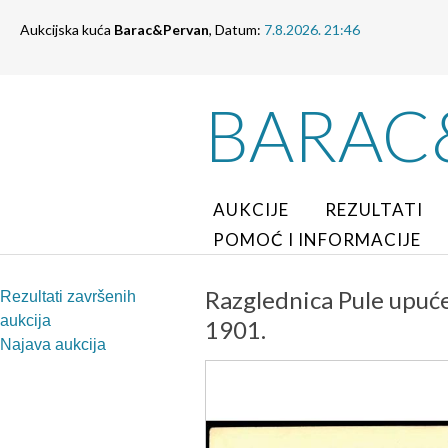
Aukcijska kuća
Barac&Pervan
, Datum:
7.8.2026. 21:46
BARAC
AUKCIJE
REZULTATI
POMOĆ I INFORMACIJE
Razglednica Pule upu
Rezultati završenih
aukcija
1901.
Najava aukcija