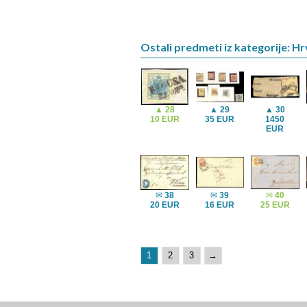
Ostali predmeti iz kategorije: H
▲
28
▲
29
▲
30
10 EUR
35 EUR
1450
EUR
✉
38
✉
39
✉
40
20 EUR
16 EUR
25 EUR
1
2
3
→