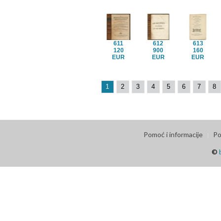
611
612
613
120
900
160
EUR
EUR
EUR
1
2
3
4
5
6
7
8
Pomoć i informacije
Po
©