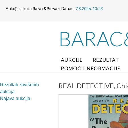
Aukcijska kuća
Barac&Pervan
, Datum:
7.8.2026. 13:23
BARAC
AUKCIJE
REZULTATI
POMOĆ I INFORMACIJE
REAL DETECTIVE, Chic
Rezultati završenih
aukcija
Najava aukcija