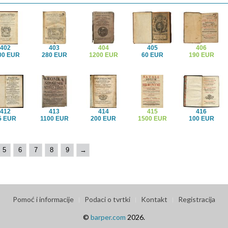
402
403
404
405
406
00 EUR
280 EUR
1200 EUR
60 EUR
190 EUR
412
413
414
415
416
5 EUR
1100 EUR
200 EUR
1500 EUR
100 EUR
5
6
7
8
9
→
Pomoć i informacije
Podaci o tvrtki
Kontakt
Registracija
©
barper.com
2026.