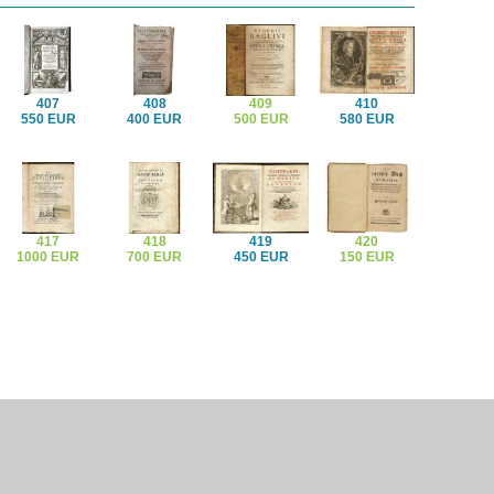
407
408
409
410
550 EUR
400 EUR
500 EUR
580 EUR
417
418
419
420
1000 EUR
700 EUR
450 EUR
150 EUR