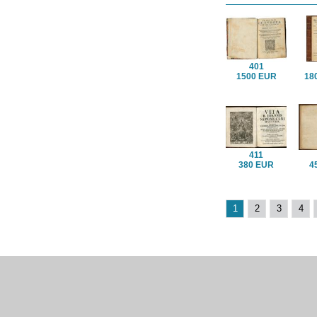
401
1500 EUR
18
411
380 EUR
4
1
2
3
4