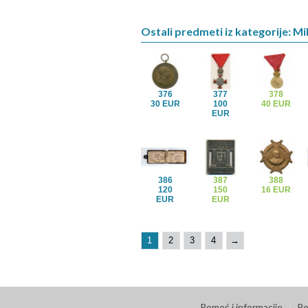
Ostali predmeti iz kategorije: Mil
376
377
378
30 EUR
100
40 EUR
EUR
386
387
388
120
150
16 EUR
EUR
EUR
1
2
3
4
→
Pomoć i informacije
Po