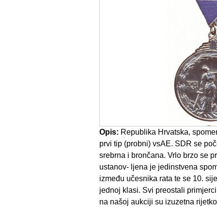
Opis:
Republika Hrvatska, spomen
prvi tip (probni) vsAE. SDR se poče
srebrna i brončana. Vrlo brzo se p
ustanov- ljena je jedinstvena spom
između učesnika rata te se 10. si
jednoj klasi. Svi preostali primjer
na našoj aukciji su izuzetna rijetko