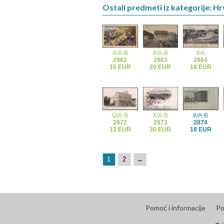
Ostali predmeti iz kategorije: H
X/A-B
#/A-B
#/A
2862
2863
2864
16 EUR
20 EUR
18 EUR
O/A-B
X/A-B
#/A-B
2872
2873
2874
12 EUR
30 EUR
18 EUR
1
2
→
Pomoć i informacije
Po