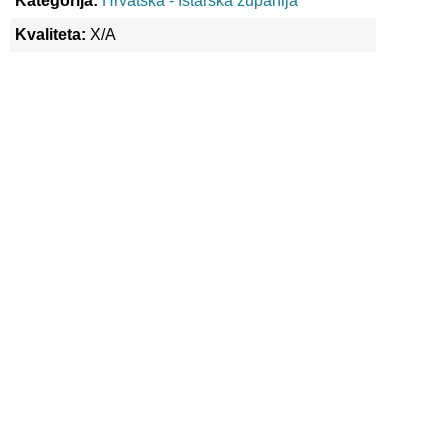
Kategorija:
Hrvatska - Istarska županija
Kvaliteta:
X/A