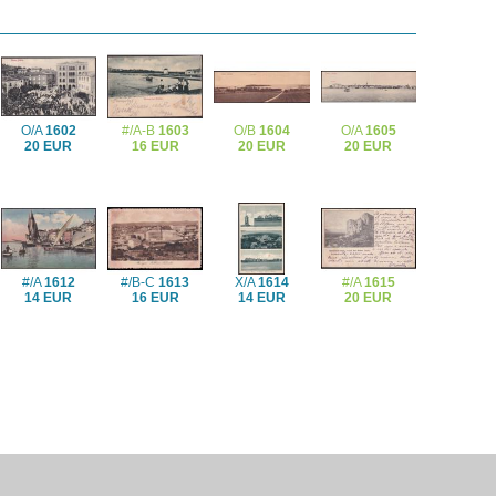
O/A
1602
#/A-B
1603
O/B
1604
O/A
1605
20 EUR
16 EUR
20 EUR
20 EUR
#/A
1612
#/B-C
1613
X/A
1614
#/A
1615
14 EUR
16 EUR
14 EUR
20 EUR