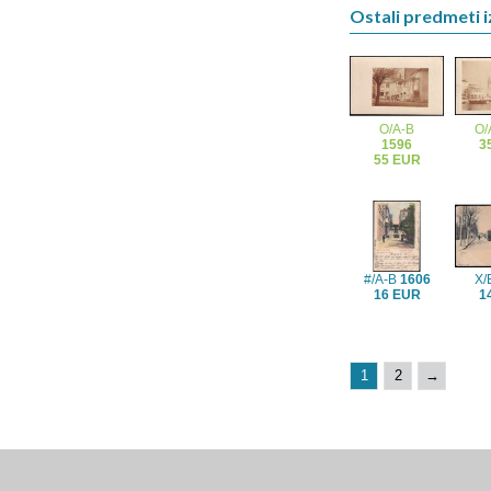
Ostali predmeti i
O/A-B
O
1596
3
55 EUR
#/A-B
1606
X
16 EUR
1
1
2
→