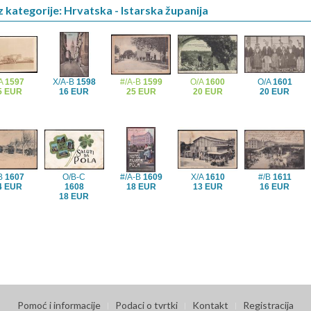
z kategorije: Hrvatska - Istarska županija
/A
1597
X/A-B
1598
#/A-B
1599
O/A
1600
O/A
1601
5 EUR
16 EUR
25 EUR
20 EUR
20 EUR
/B
1607
O/B-C
#/A-B
1609
X/A
1610
#/B
1611
4 EUR
1608
18 EUR
13 EUR
16 EUR
18 EUR
Pomoć i informacije
Podaci o tvrtki
Kontakt
Registracija