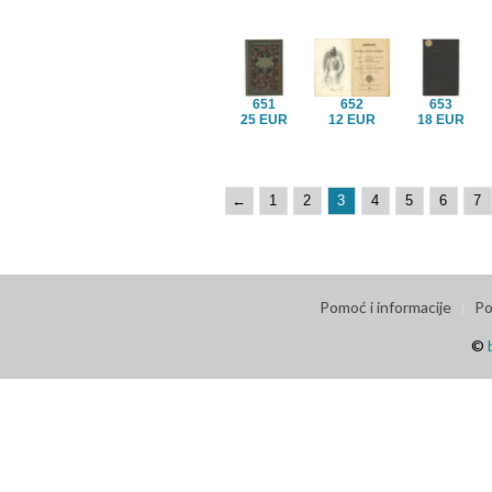
651
652
653
25 EUR
12 EUR
18 EUR
←
1
2
3
4
5
6
7
Pomoć i informacije
Po
©