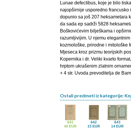
Lunae defectibus, koje je bilo ti
najopširnije usporedno francusko i
dopunio sa još 207 heksametara ko
da sada ep sadrži 5828 heksametar
Boškovićevim bilješkama i opširni
razumljivijim. U njemu elegantni
kozmološke, prirodne i mitološke
Mjeseca kroz prizmu teorijskih po
Kopernika i dr. Veliki kvarto format
hrptom ukrašenim zlatnim ornament
+ 4 str. Uvoda prevoditelja de Barru
Ostali predmeti iz kategorije: Knj
641
642
643
40 EUR
15 EUR
14 EUR