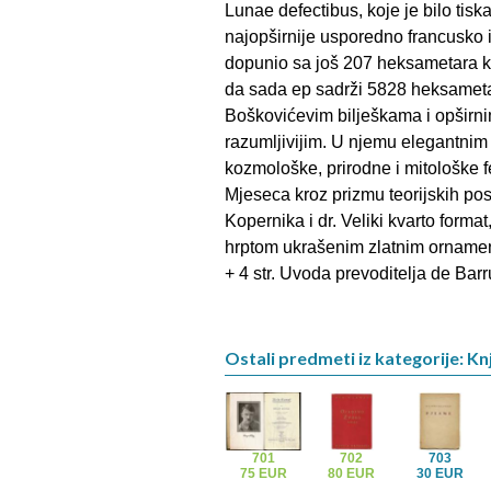
Lunae defectibus, koje je bilo ti
najopširnije usporedno francusko i
dopunio sa još 207 heksametara ko
da sada ep sadrži 5828 heksametar
Boškovićevim bilješkama i opširni
razumljivijim. U njemu elegantni
kozmološke, prirodne i mitološke
Mjeseca kroz prizmu teorijskih po
Kopernika i dr. Veliki kvarto format
hrptom ukrašenim zlatnim ornament
+ 4 str. Uvoda prevoditelja de Barru
Ostali predmeti iz kategorije: Knj
701
702
703
75 EUR
80 EUR
30 EUR