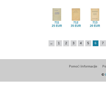
711
712
713
25 EUR
35 EUR
20 EUR
←
1
2
3
4
5
6
7
Pomoć i informacije
Po
©