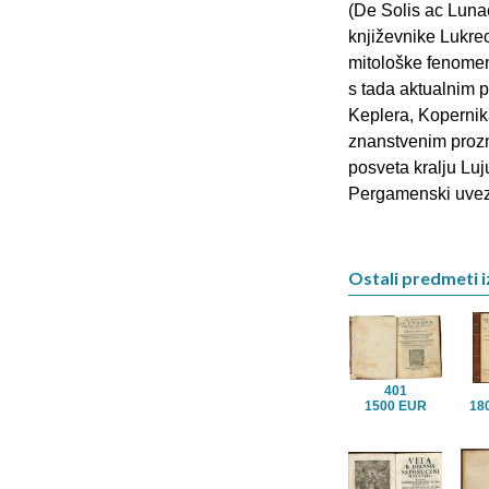
(De Solis ac Luna
književnike Lukrec
mitološke fenomen
s tada aktualnim 
Keplera, Kopernika
znanstvenim prozn
posveta kralju Luj
Pergamenski uvez,
Ostali predmeti iz
401
1500 EUR
18