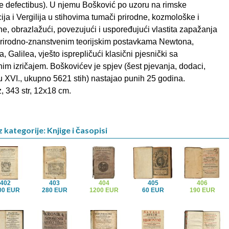
e defectibus). U njemu Bošković po uzoru na rimske
ija i Vergilija u stihovima tumači prirodne, kozmološke i
e, obrazlažući, povezujući i uspoređujući vlastita zapažanja
prirodno-znanstvenim teorijskim postavkama Newtona,
, Galilea, vješto isprepličući klasični pjesnički sa
im izričajem. Boškovićev je spjev (šest pjevanja, dodaci,
u XVI., ukupno 5621 stih) nastajao punih 25 godina.
 343 str, 12x18 cm.
 kategorije: Knjige i časopisi
402
403
404
405
406
00 EUR
280 EUR
1200 EUR
60 EUR
190 EUR