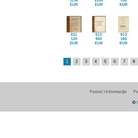
1150
2200
550
EUR
EUR
EUR
611
612
613
120
900
160
EUR
EUR
EUR
1
2
3
4
5
6
7
8
Pomoć i informacije
Po
©