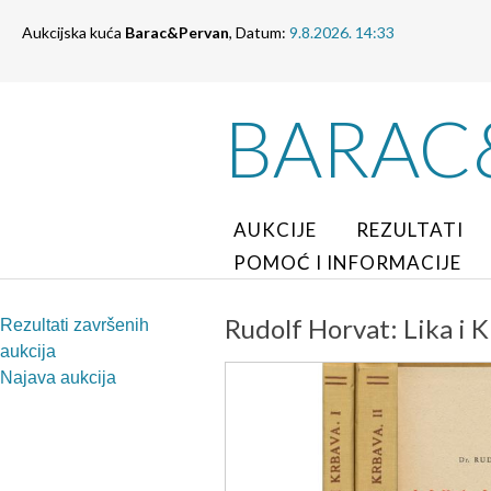
Aukcijska kuća
Barac&Pervan
, Datum:
9.8.2026. 14:33
BARAC
AUKCIJE
REZULTATI
POMOĆ I INFORMACIJE
Rudolf Horvat: Lika i K
Rezultati završenih
aukcija
Najava aukcija