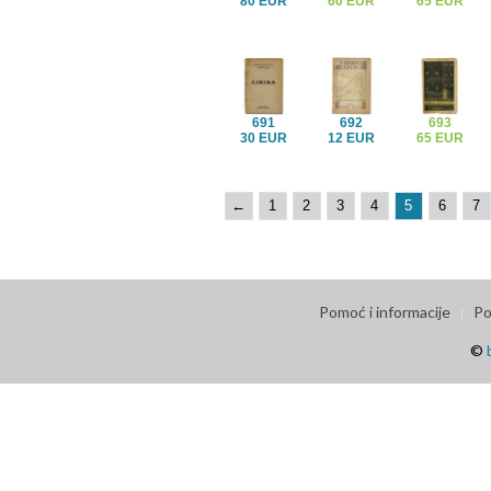
80 EUR
60 EUR
65 EUR
691
692
693
30 EUR
12 EUR
65 EUR
←
1
2
3
4
5
6
7
Pomoć i informacije
Po
©