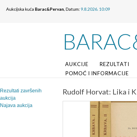
Aukcijska kuća
Barac&Pervan
, Datum:
9.8.2026. 10:09
BARAC
AUKCIJE
REZULTATI
POMOĆ I INFORMACIJE
Rudolf Horvat: Lika i K
Rezultati završenih
aukcija
Najava aukcija