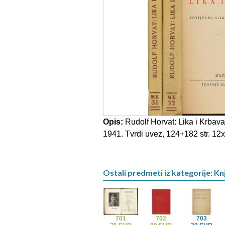
Opis:
Rudolf Horvat: Lika i Krbava 
1941. Tvrdi uvez, 124+182 str. 12x
Ostali predmeti iz kategorije: Knj
701
702
703