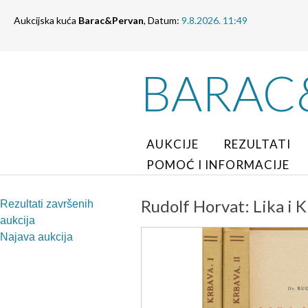
Aukcijska kuća
Barac&Pervan
, Datum:
9.8.2026. 11:49
BARAC
AUKCIJE
REZULTATI
POMOĆ I INFORMACIJE
Rudolf Horvat: Lika i K
Rezultati završenih
aukcija
Najava aukcija