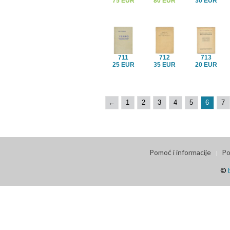
75 EUR
80 EUR
30 EUR
711
712
713
25 EUR
35 EUR
20 EUR
←
1
2
3
4
5
6
7
Pomoć i informacije
Po
©