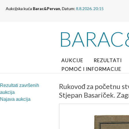
Aukcijska kuća
Barac&Pervan
, Datum:
8.8.2026. 20:15
BARAC
AUKCIJE
REZULTATI
POMOĆ I INFORMACIJE
Rukovođ za početnu stva
Rezultati završenih
aukcija
Stjepan Basariček. Zag
Najava aukcija