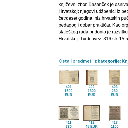
književni zbor. Basariček je osniv
Hrvatskoj; njegovi udžbenici iz ped
četrdeset godina, niz hrvatskih pučk
pedagog i dobar praktičar. Kao org
staleškog rada pridonio je razvitku
Hrvatskoj. Tvrdi uvez, 316 str. 15,
Ostali predmeti iz kategorije: Knj
401
402
403
1500
1800
280
EUR
EUR
EUR
411
412
413
380
45 EUR
1100