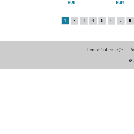
EUR
EUR
1
2
3
4
5
6
7
8
Pomoć i informacije
Po
©