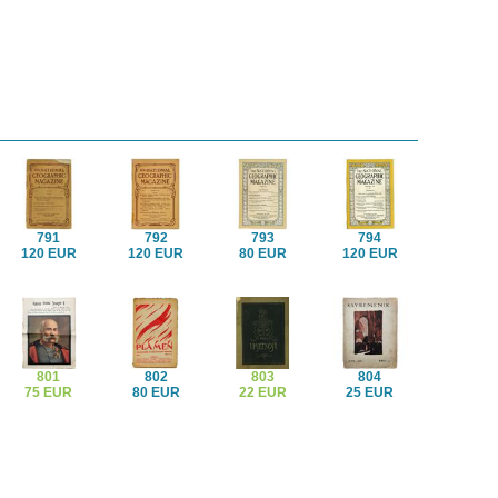
791
792
793
794
120 EUR
120 EUR
80 EUR
120 EUR
801
802
803
804
75 EUR
80 EUR
22 EUR
25 EUR