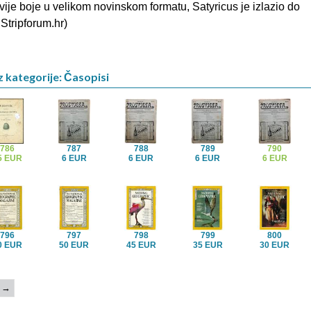
dvije boje u velikom novinskom formatu, Satyricus je izlazio do
 Stripforum.hr)
z kategorije: Časopisi
786
787
788
789
790
5 EUR
6 EUR
6 EUR
6 EUR
6 EUR
796
797
798
799
800
0 EUR
50 EUR
45 EUR
35 EUR
30 EUR
→