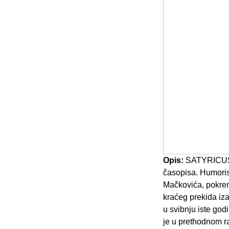
Opis:
SATYRICUS 19
časopisa. Humorist
Mačkovića, pokrenu
kraćeg prekida iza
u svibnju iste god
je u prethodnom ra