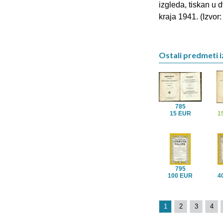
izgleda, tiskan u 
kraja 1941. (Izvor:
Ostali predmeti i
785
15 EUR
1
795
100 EUR
4
1
2
3
4