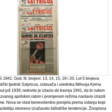
41. God. III. brojevi: 13, 14, 15, 19 i 20. Lot 5 brojeva
ički tjednik Satyricus, izdavača i urednika Milivoja Kerna
t još 1939, redovito je izlazio do travnja 1941, da bi nakon
zvanog aprilskim ratom i promjenom režima nastavio izlaziti
ine. Nova se vlast benevolentno ponijela prema izdanju koje
zdoblju otvoreno izražavalo fašističke tendencije. Živopisna