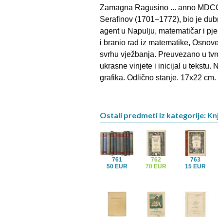
Zamagna Ragusino ... anno MDCC
Serafinov (1701–1772), bio je dub
agent u Napulju, matematičar i pje
i branio rad iz matematike, Osnove
svrhu vježbanja. Preuvezano u tvrdi
ukrasne vinjete i inicijal u tekstu.
grafika. Odlično stanje. 17x22 cm. 
Ostali predmeti iz kategorije: Knj
761
762
763
50 EUR
70 EUR
15 EUR