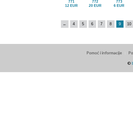
771
772
773
12 EUR
20 EUR
6 EUR
←
4
5
6
7
8
9
10
Pomoć i informacije
Po
©