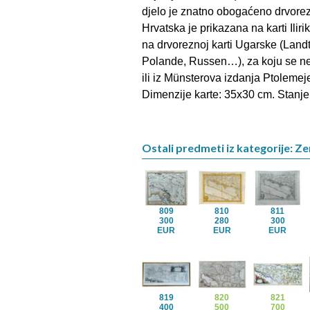
djelo je znatno obogaćeno drvorez
Hrvatska je prikazana na karti Ilirika
na drvoreznoj karti Ugarske (Land
Polande, Russen…), za koju se ne 
ili iz Münsterova izdanja Ptolemej
Dimenzije karte: 35x30 cm. Stanje
Ostali predmeti iz kategorije: Ze
809
810
811
300
280
300
EUR
EUR
EUR
819
820
821
400
500
700