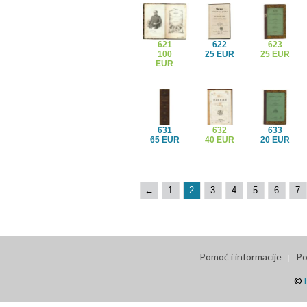
621
622
623
100
25 EUR
25 EUR
EUR
631
632
633
65 EUR
40 EUR
20 EUR
←
1
2
3
4
5
6
7
Pomoć i informacije
Po
©