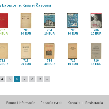
 kategorije: Knjige i časopisi
702
703
704
705
706
0 EUR
30 EUR
10 EUR
10 EUR
10 EUR
712
713
714
715
716
5 EUR
20 EUR
40 EUR
10 EUR
15 EUR
4
5
6
7
8
9
→
Pomoć i informacije
Podaci o tvrtki
Kontakt
Registracija