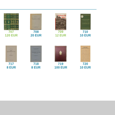
707
708
709
710
120 EUR
20 EUR
12 EUR
10 EUR
717
718
719
720
8 EUR
8 EUR
100 EUR
10 EUR