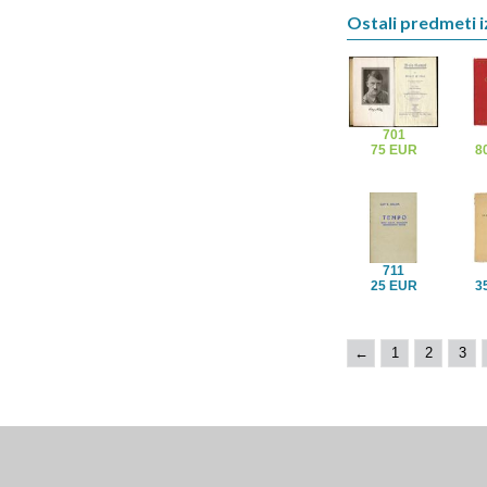
Ostali predmeti iz
701
75 EUR
8
711
25 EUR
3
←
1
2
3