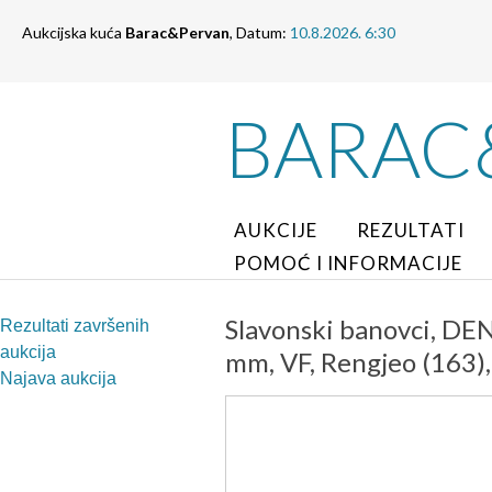
Aukcijska kuća
Barac&Pervan
, Datum:
10.8.2026. 6:30
BARAC
AUKCIJE
REZULTATI
POMOĆ I INFORMACIJE
Slavonski banovci, DENA
Rezultati završenih
aukcija
mm, VF, Rengjeo (163)
Najava aukcija