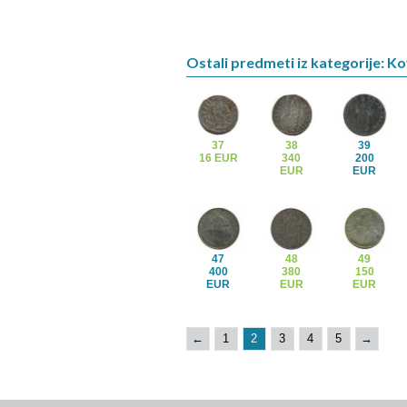
Ostali predmeti iz kategorije: K
37
38
39
16 EUR
340
200
EUR
EUR
47
48
49
400
380
150
EUR
EUR
EUR
←
1
2
3
4
5
→