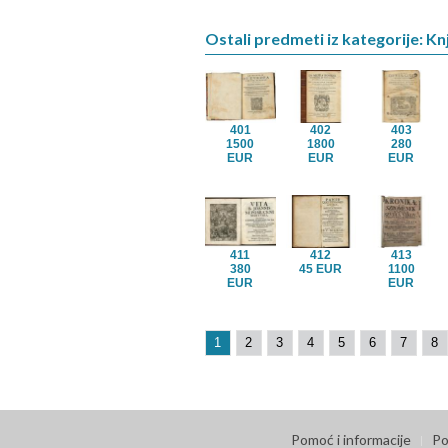
Ostali predmeti iz kategorije: Knj
401
402
403
1500
1800
280
EUR
EUR
EUR
411
412
413
380
45 EUR
1100
EUR
EUR
1
2
3
4
5
6
7
8
Pomoć i informacije
Po