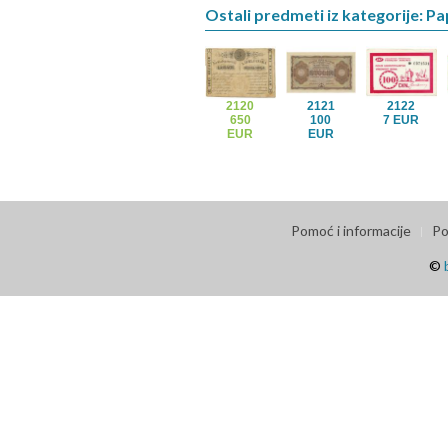
Ostali predmeti iz kategorije: Pa
2120
2121
2122
650
100
7 EUR
EUR
EUR
Pomoć i informacije
Po
©