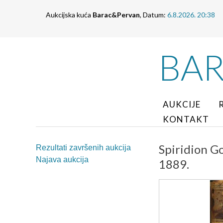
Aukcijska kuća
Barac&Pervan
, Datum:
6.8.2026. 20:38
BA
AUKCIJE
KONTAKT
Spiridion G
Rezultati završenih aukcija
Najava aukcija
1889.