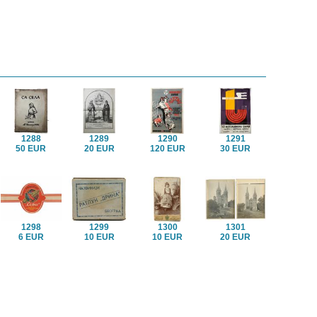
1288
1289
1290
1291
50 EUR
20 EUR
120 EUR
30 EUR
1298
1299
1300
1301
6 EUR
10 EUR
10 EUR
20 EUR