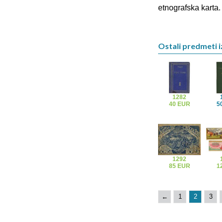
etnografska karta.
Ostali predmeti iz
1282
40 EUR
5
1292
85 EUR
1
←
1
2
3