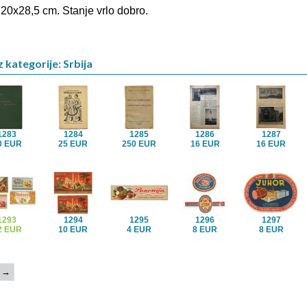
 20x28,5 cm. Stanje vrlo dobro.
 kategorije: Srbija
1283
1284
1285
1286
1287
0 EUR
25 EUR
250 EUR
16 EUR
16 EUR
1293
1294
1295
1296
1297
2 EUR
10 EUR
4 EUR
8 EUR
8 EUR
→