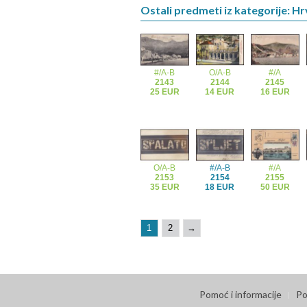
Ostali predmeti iz kategorije: H
#/A-B
O/A-B
#/A
2143
2144
2145
25 EUR
14 EUR
16 EUR
O/A-B
#/A-B
#/A
2153
2154
2155
35 EUR
18 EUR
50 EUR
1
2
→
Pomoć i informacije
Po