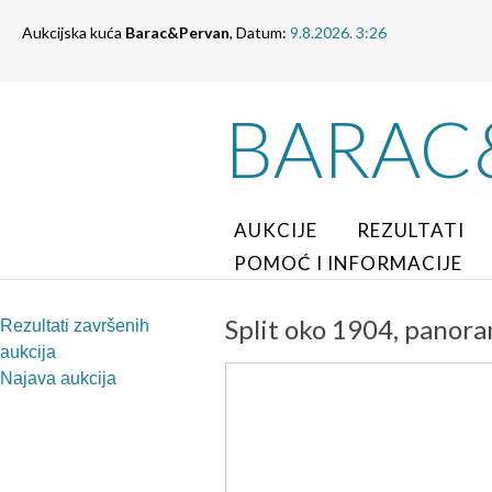
Aukcijska kuća
Barac&Pervan
, Datum:
9.8.2026. 3:26
BARAC
AUKCIJE
REZULTATI
POMOĆ I INFORMACIJE
Split oko 1904, panora
Rezultati završenih
aukcija
Najava aukcija