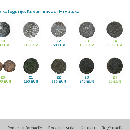
z kategorije: Kovani novac - Hrvatska
10
11
12
13
14
0 EUR
110 EUR
50 EUR
100 EUR
130 EUR
20
21
22
23
24
00 EUR
150 EUR
360 EUR
240 EUR
90 EUR
Pomoć i informacije
Podaci o tvrtki
Kontakt
Registracija