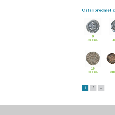
Ostali predmeti i
9
30 EUR
3
19
30 EUR
80
1
2
→