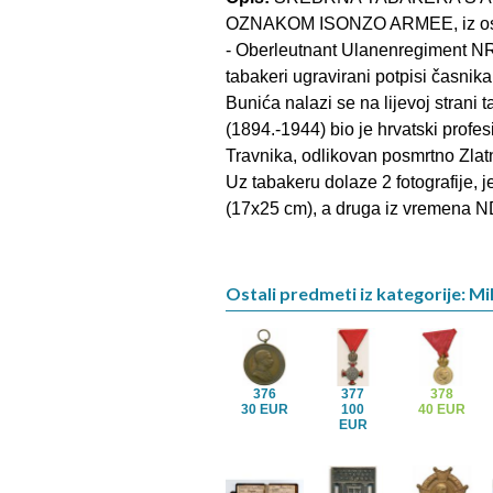
OZNAKOM ISONZO ARMEE, iz ost
- Oberleutnant Ulanenregiment NR 5
tabakeri ugravirani potpisi časnik
Bunića nalazi se na lijevoj strani
(1894.-1944) bio je hrvatski profes
Travnika, odlikovan posmrtno Zla
Uz tabakeru dolaze 2 fotografije, j
(17x25 cm), a druga iz vremena ND
Ostali predmeti iz kategorije: Mil
376
377
378
30 EUR
100
40 EUR
EUR