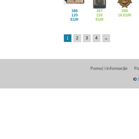
386
387
388
120
150
16 EUR
EUR
EUR
1
2
3
4
→
Pomoć i informacije
Po
©