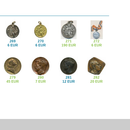
269
270
271
272
6 EUR
6 EUR
190 EUR
6 EUR
279
280
281
282
45 EUR
7 EUR
12 EUR
20 EUR