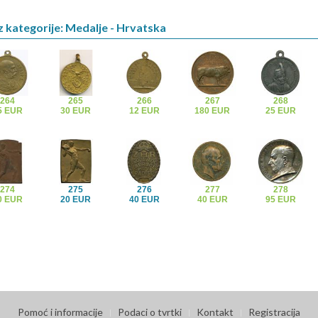
z kategorije: Medalje - Hrvatska
264
265
266
267
268
5 EUR
30 EUR
12 EUR
180 EUR
25 EUR
274
275
276
277
278
0 EUR
20 EUR
40 EUR
40 EUR
95 EUR
Pomoć i informacije
Podaci o tvrtki
Kontakt
Registracija