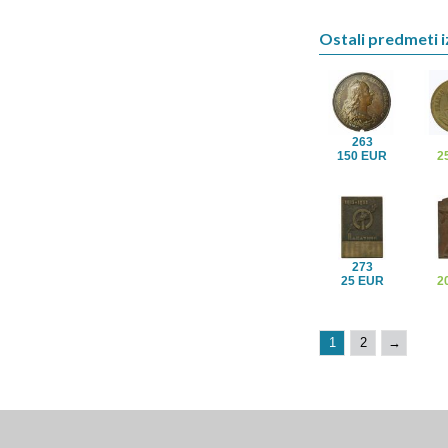
Ostali predmeti i
263
150 EUR
2
273
25 EUR
2
1
2
→