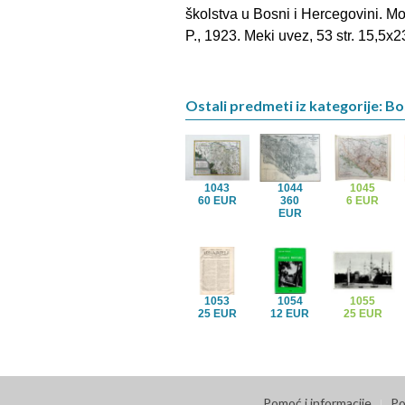
školstva u Bosni i Hercegovini. Mos
P., 1923. Meki uvez, 53 str. 15,5x
Ostali predmeti iz kategorije: B
1043
1044
1045
60 EUR
360
6 EUR
EUR
1053
1054
1055
25 EUR
12 EUR
25 EUR
Pomoć i informacije
Po