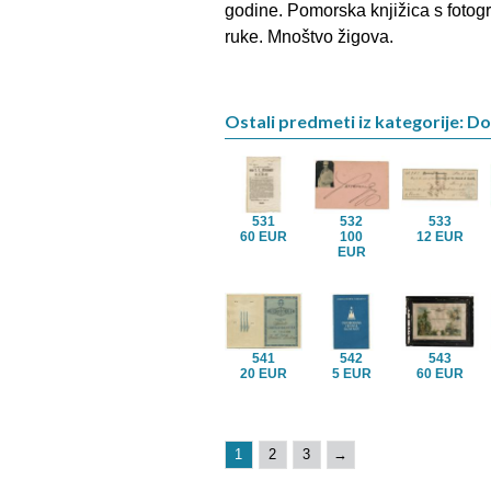
godine. Pomorska knjižica s fotogra
ruke. Mnoštvo žigova.
Ostali predmeti iz kategorije: D
531
532
533
60 EUR
100
12 EUR
EUR
541
542
543
20 EUR
5 EUR
60 EUR
1
2
3
→