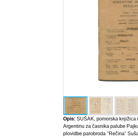
Opis:
SUŠAK, pomorska knjižica i 
Argentinu za časnika palube Pajk
plovidbe parobroda "Rečina" Suša