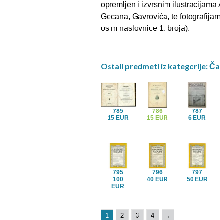
opremljen i izvrsnim ilustracijama
Gecana, Gavrovića, te fotografijam
osim naslovnice 1. broja).
Ostali predmeti iz kategorije: Ča
785
786
787
15 EUR
15 EUR
6 EUR
795
796
797
100
40 EUR
50 EUR
EUR
1
2
3
4
→