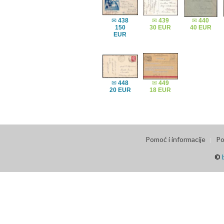
✉
438
✉
439
✉
440
150
30 EUR
40 EUR
EUR
✉
448
✉
449
20 EUR
18 EUR
Pomoć i informacije
Po
©