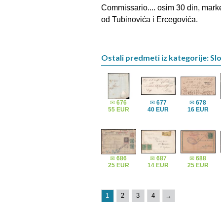
Commissario.... osim 30 din, marke 
od Tubinovića i Ercegovića.
Ostali predmeti iz kategorije: Sl
✉
676
✉
677
✉
678
55 EUR
40 EUR
16 EUR
✉
686
✉
687
✉
688
25 EUR
14 EUR
25 EUR
1
2
3
4
→