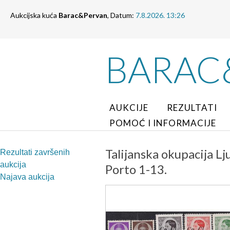
Aukcijska kuća
Barac&Pervan
, Datum:
7.8.2026. 13:26
BARAC
AUKCIJE
REZULTATI
POMOĆ I INFORMACIJE
Talijanska okupacija Lj
Rezultati završenih
aukcija
Porto 1-13.
Najava aukcija