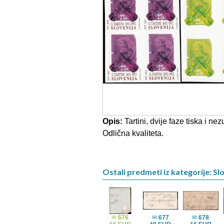
Opis:
Tartini, dvije faze tiska i n
Odlična kvaliteta.
Ostali predmeti iz kategorije: Sl
✉
676
✉
677
✉
678