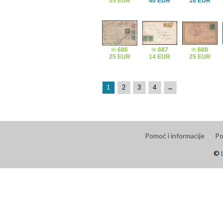
55 EUR
40 EUR
16 EUR
✉
686
✉
687
✉
688
25 EUR
14 EUR
25 EUR
1
2
3
4
→
Pomoć i informacije
Po
©