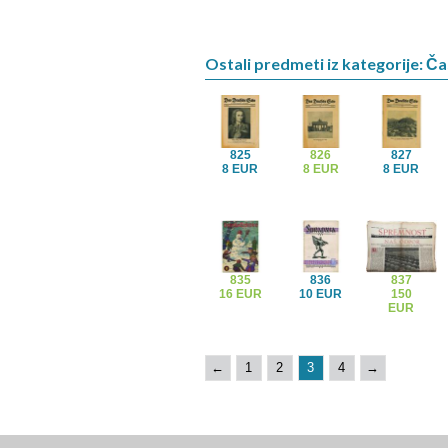
Ostali predmeti iz kategorije: Ča
825
826
827
8 EUR
8 EUR
8 EUR
835
836
837
16 EUR
10 EUR
150
EUR
←
1
2
3
4
→