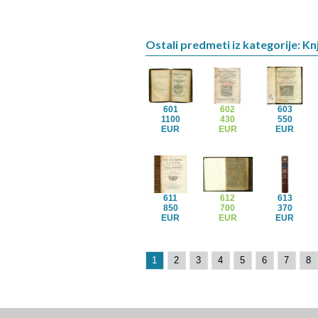
Ostali predmeti iz kategorije: Kn
601
602
603
1100
430
550
EUR
EUR
EUR
611
612
613
850
700
370
EUR
EUR
EUR
1
2
3
4
5
6
7
8