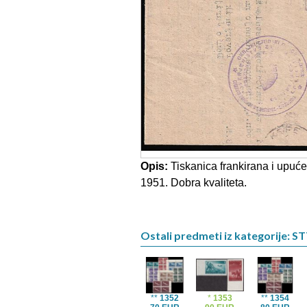
Opis:
Tiskanica frankirana i upuć
1951. Dobra kvaliteta.
Ostali predmeti iz kategorije: ST
**
1352
*
1353
**
1354