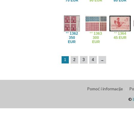
70 EUR
90 EUR
80 EUR
**
1362
**
1363
**
1364
350
300
45 EUR
EUR
EUR
1
2
3
4
→
Pomoć i informacije
Po
©