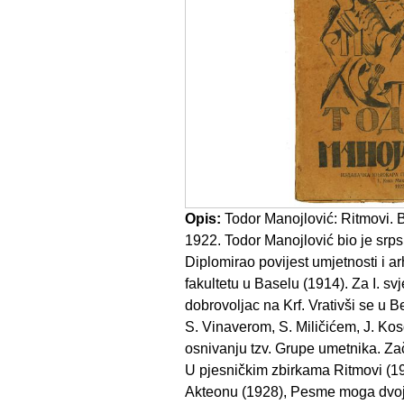
Opis:
Todor Manojlović: Ritmovi. 
1922. Todor Manojlović bio je srps
Diplomirao povijest umjetnosti i a
fakultetu u Baselu (1914). Za I. sv
dobrovoljac na Krf. Vrativši se u 
S. Vinaverom, S. Miličićem, J. Ko
osnivanju tzv. Grupe umetnika. Z
U pjesničkim zbirkama Ritmovi (19
Akteonu (1928), Pesme moga dvoj