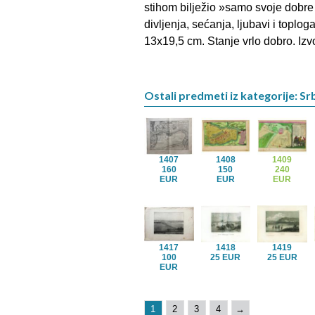
stihom bilježio »samo svoje dobre
divljenja, sećanja, ljubavi i toplo
13x19,5 cm. Stanje vrlo dobro. Izv
Ostali predmeti iz kategorije: Srb
1407
1408
1409
160
150
240
EUR
EUR
EUR
1417
1418
1419
100
25 EUR
25 EUR
EUR
1
2
3
4
→