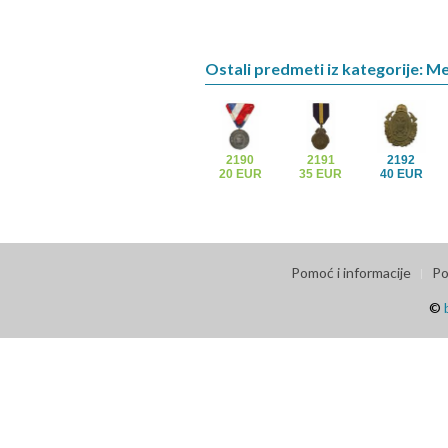
Ostali predmeti iz kategorije: M
2190
2191
2192
20 EUR
35 EUR
40 EUR
Pomoć i informacije
Po
©