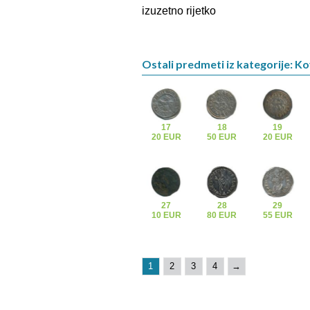
izuzetno rijetko
Ostali predmeti iz kategorije: K
17
18
19
20 EUR
50 EUR
20 EUR
27
28
29
10 EUR
80 EUR
55 EUR
1
2
3
4
→