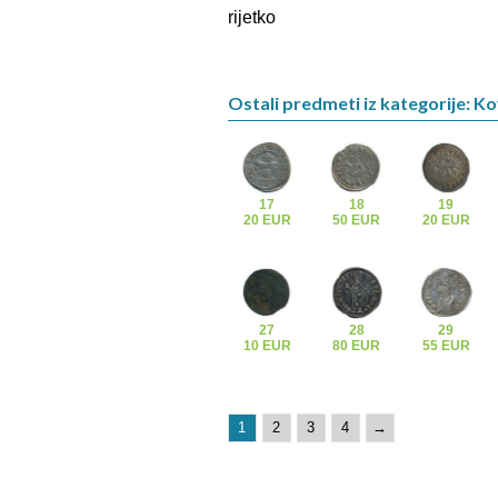
rijetko
Ostali predmeti iz kategorije: K
17
18
19
20 EUR
50 EUR
20 EUR
27
28
29
10 EUR
80 EUR
55 EUR
1
2
3
4
→