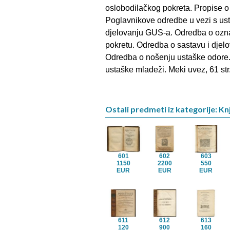
oslobodilačkog pokreta. Propise o 
Poglavnikove odredbe u vezi s us
djelovanju GUS-a. Odredba o oz
pokretu. Odredba o sastavu i djel
Odredba o nošenju ustaške odore.
ustaške mladeži. Meki uvez, 61 str
Ostali predmeti iz kategorije: Knj
601
602
603
1150
2200
550
EUR
EUR
EUR
611
612
613
120
900
160