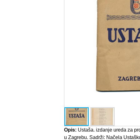
Opis:
Ustaša. izdanje ureda za p
u Zagrebu. Sadrži: Načela Ustašk