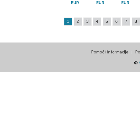
EUR
EUR
EUR
1
2
3
4
5
6
7
8
Pomoć i informacije
Po
©