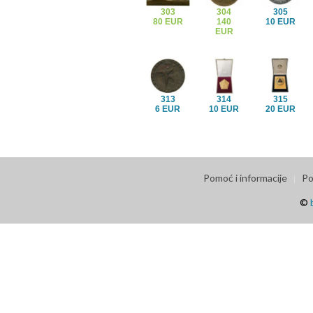
303
304
305
80 EUR
140
10 EUR
EUR
313
314
315
6 EUR
10 EUR
20 EUR
Pomoć i informacije
Po
©