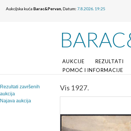
Aukcijska kuća
Barac&Pervan
, Datum:
7.8.2026. 19:25
BARAC
AUKCIJE
REZULTATI
POMOĆ I INFORMACIJE
Vis 1927.
Rezultati završenih
aukcija
Najava aukcija