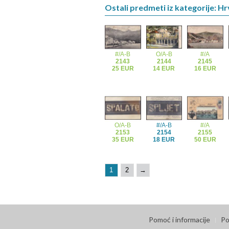
Ostali predmeti iz kategorije: H
#/A-B
O/A-B
#/A
2143
2144
2145
25 EUR
14 EUR
16 EUR
O/A-B
#/A-B
#/A
2153
2154
2155
35 EUR
18 EUR
50 EUR
1
2
→
Pomoć i informacije
Po