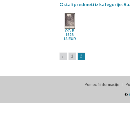
Ostali predmeti iz kategorije: R
O/A-B
1628
18 EUR
←
1
2
Pomoć i informacije
Po
©