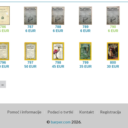
786
787
788
789
790
5 EUR
6 EUR
6 EUR
6 EUR
6 EUR
796
797
798
799
800
0 EUR
50 EUR
45 EUR
35 EUR
30 EUR
→
Pomoć i informacije
Podaci o tvrtki
Kontakt
Registracija
©
barper.com
2026.