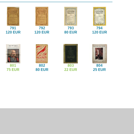
791
792
793
794
120 EUR
120 EUR
80 EUR
120 EUR
801
802
803
804
75 EUR
80 EUR
22 EUR
25 EUR