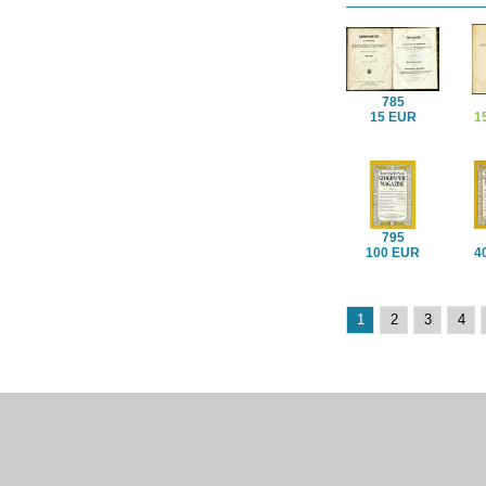
785
15 EUR
1
795
100 EUR
4
1
2
3
4