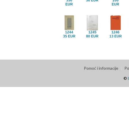
350
50 EUR
200
EUR
EUR
1244
1245
1246
35 EUR
80 EUR
13 EUR
Pomoć i informacije
Po
©