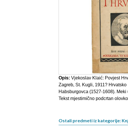
Opis:
Vjekoslav Klaić: Povjest Hrva
Zagreb, St. Kugli, 1911? Hrvatsko k
Habsburgovca (1527-1608). Meki uve
Tekst mjestimično podcrtan olovk
Ostali predmeti iz kategorije: Knj