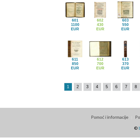
601
602
603
1100
430
550
EUR
EUR
EUR
611
612
613
850
700
370
EUR
EUR
EUR
1
2
3
4
5
6
7
8
Pomoć i informacije
Po
©